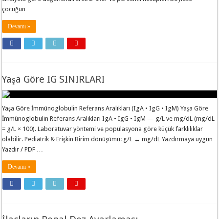
çocuğun …
Devamı »
Yaşa Göre IG SINIRLARI
Yaşa Göre İmmünoglobulin Referans Aralıkları (IgA • IgG • IgM) Yaşa Göre
İmmünoglobulin Referans Aralıkları IgA • IgG • IgM — g/L ve mg/dL (mg/dL
= g/L × 100). Laboratuvar yöntemi ve popülasyona göre küçük farklılıklar
olabilir. Pediatrik & Erişkin Birim dönüşümü: g/L ↔ mg/dL Yazdırmaya uygun
Yazdır / PDF …
Devamı »