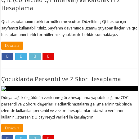
QTc (Corrected QT interval) ve Kardiak Hız
Hesaplama
Qtc hesaplamanın farklı formülleri mevcuttur. Düzeltilmiş Qt hesabı için
sayfamızı kullanabilirsiniz. Sayfanın devamında uzamış qt yapan ilaçları ve qtc
hesaplamanın farklı formüllerini kaynakları ile birlikte sunmaktayız.
Devamı »
Çocuklarda Persentil ve Z Skor Hesaplama
Dünya sağlık örgütünün verilerine göre hesaplama yapabileceğimiz CDC
persentil ve Z Skoru değerleri. Pediatrik hastaların gelişmelerinin takibinde
izlemde kullanılan persentil ve z skoru hesaplamlarında who verilerini
kullanın. İsterseniz Olcay Neyzi verileri ile karşılaştırın.
Devamı »