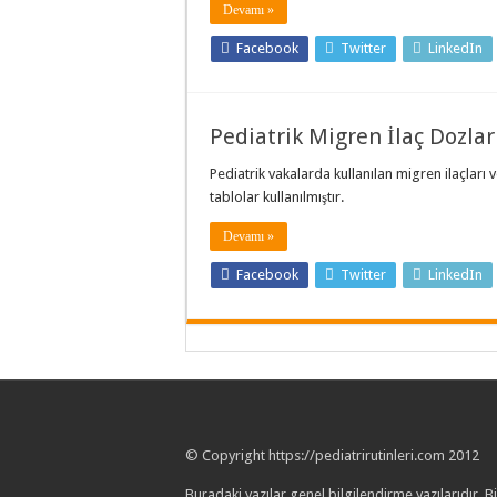
Devamı »
Facebook
Twitter
LinkedIn
Pediatrik Migren İlaç Dozlar
Pediatrik vakalarda kullanılan migren ilaçları 
tablolar kullanılmıştır.
Devamı »
Facebook
Twitter
LinkedIn
© Copyright https://pediatrirutinleri.com 2012
Buradaki yazılar genel bilgilendirme yazılarıdır. 