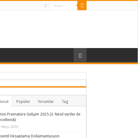
X
evcut
Popüler
Yorumlar
Tag
ton Prematüre Gelişim 2025 (3. Nesil veriler ile
cellendi)
0 Mayıs 2026
rsentil Hesaplama Dokümantasyon