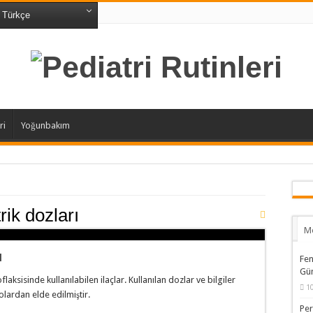
Türkçe
ri
Yoğunbakım
rik dozları
M
ı
Fen
Gün
aksisinde kullanılabilen ilaçlar. Kullanılan dozlar ve bilgiler
1
olardan elde edilmiştir.
Pe