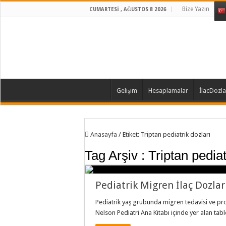
Bize Yazın
CUMARTESI , AĞUSTOS 8 2026
Gelişim
Hesaplamalar
İlacDozla
Anasayfa
/
Etiket:
Triptan pediatrik dozları
Tag Arşiv :
Triptan pediat
Pediatrik Migren İlaç Dozlar
Pediatrik yaş grubunda migren tedavisi ve profl
Nelson Pediatri Ana Kitabı içinde yer alan tabl