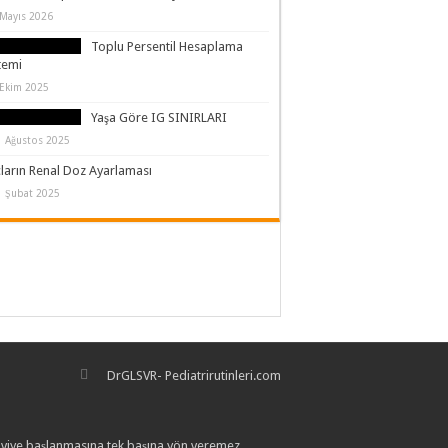
 Mayıs 2026
Toplu Persentil Hesaplama
temi
 Ekim 2025
Yaşa Göre IG SINIRLARI
1 Ağustos 2025
çların Renal Doz Ayarlaması
1 Şubat 2025
DrGLSVR- Pediatrirutinleri.com
edaviye başlanmasına tek başına yön veremez.