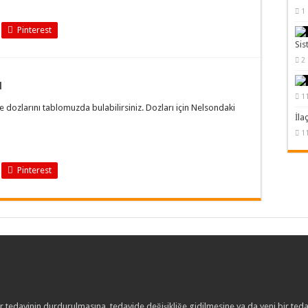
1
Pinterest
Sis
2
ı
1
ve dozlarını tablomuzda bulabilirsiniz. Dozları için Nelsondaki
İla
1
Pinterest
Bir tedavinin durdurulmasına, tedavide değişikliğe gidilmesine ya da yeni bir t