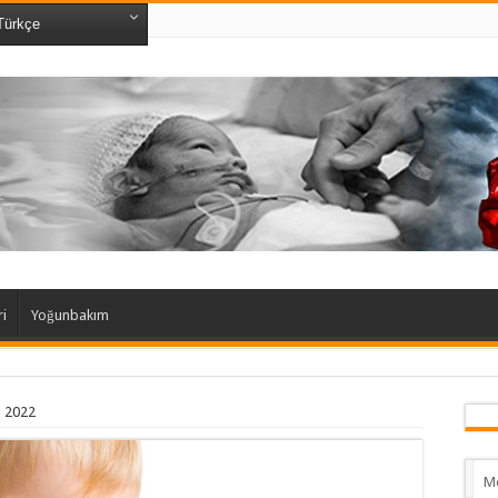
ürkçe
ri
Yoğunbakım
m 2022
M