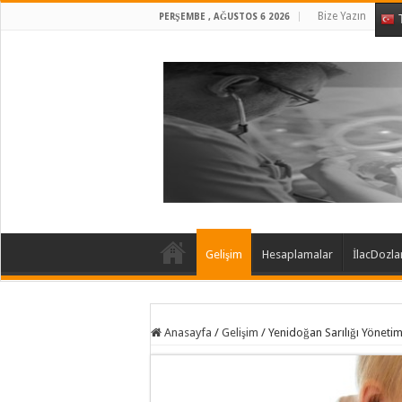
Bize Yazın
PERŞEMBE , AĞUSTOS 6 2026
T
Gelişim
Hesaplamalar
İlacDozla
Anasayfa
/
Gelişim
/
Yenidoğan Sarılığı Yöneti