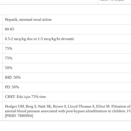
Hepatik, minimal renal atılım
80-85
0.5-2 mcq/kg doz or 1-5 mcq/kg/hr devamlı
75%
75%
50%
IHD: 50%
PD: 50%
CRRT: Etki için 75% titre
Hodges UM, Berg S, Naik SK, Bower S, Lloyd-Thomas A, Elliot M. Filtration of fe
arterial blood pressure associated with post-bypass ultrafiltration in children. 
[PMID: 7880994]