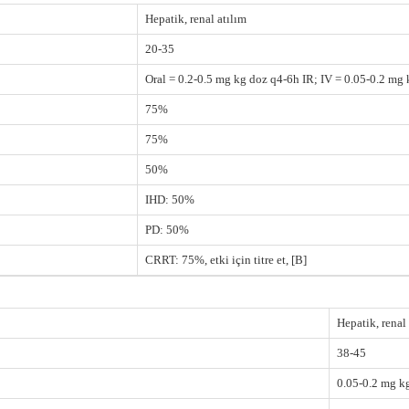
Hepatik, renal atılım
20-35
Oral = 0.2-0.5 mg kg doz q4-6h IR; IV = 0.05-0.2 mg
75%
75%
50%
IHD: 50%
PD: 50%
CRRT: 75%, etki için titre et, [B]
Hepatik, renal
38-45
0.05-0.2 mg k