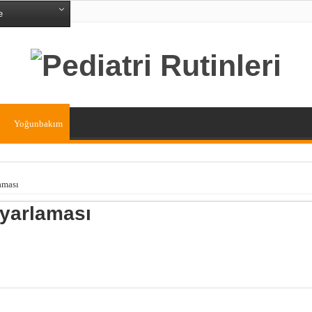
e
Yoğunbakım
aması
Ayarlaması