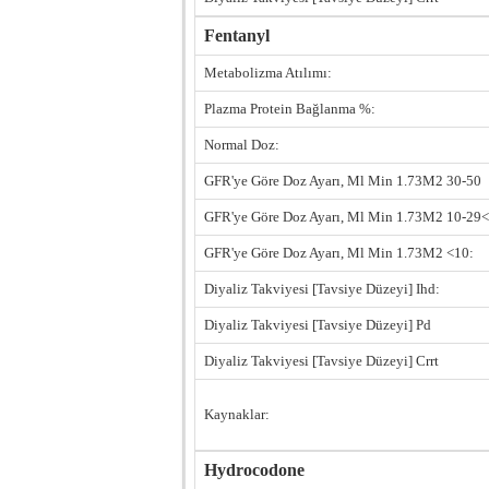
Fentanyl
Metabolizma Atılımı:
Plazma Protein Bağlanma %:
Normal Doz:
GFR'ye Göre Doz Ayarı, Ml Min 1.73M2 30-50
GFR'ye Göre Doz Ayarı, Ml Min 1.73M2 10-29<
GFR'ye Göre Doz Ayarı, Ml Min 1.73M2 <10:
Diyaliz Takviyesi [Tavsiye Düzeyi] Ihd:
Diyaliz Takviyesi [Tavsiye Düzeyi] Pd
Diyaliz Takviyesi [Tavsiye Düzeyi] Crrt
Kaynaklar:
Hydrocodone