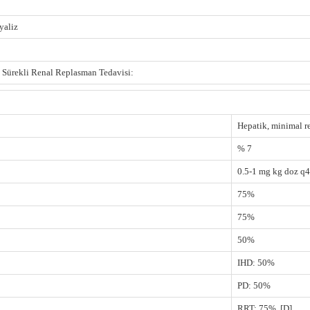
yaliz
 Sürekli Renal Replasman Tedavisi:
Hepatik, minimal re
% 7
0.5-1 mg kg doz q
75%
75%
50%
IHD: 50%
PD: 50%
RRT: 75%, [D]