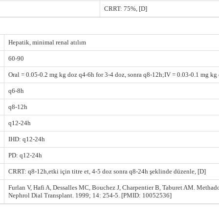
CRRT: 75%, [D]
Hepatik, minimal renal atılım
60-90
Oral = 0.05-0.2 mg kg doz q4-6h for 3-4 doz, sonra q8-12h;IV = 0.03-0.1 mg kg
q6-8h
q8-12h
q12-24h
IHD: q12-24h
PD: q12-24h
CRRT: q8-12h,etki için titre et, 4-5 doz sonra q8-24h şeklinde düzenle, [D]
Furlan V, Hafi A, Dessalles MC, Bouchez J, Charpentier B, Taburet AM. Methado
Nephrol Dial Transplant. 1999; 14: 254-5. [PMID: 10052536]