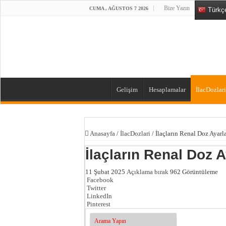
Bize Yazın
CUMA , AĞUSTOS 7 2026
Türkç
Gelişim
Hesaplamalar
İlacDozlari
Anasayfa
/
İlacDozlari
/
İlaçların Renal Doz Ayarl
İlaçların Renal Doz 
11 Şubat 2025
Açıklama bırak
962 Görüntüleme
Facebook
Twitter
LinkedIn
Pinterest