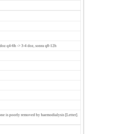
 doz q4-6h -> 3-4 doz, sonra q8-12h
ne is poorly removed by haemodialysis [Letter].