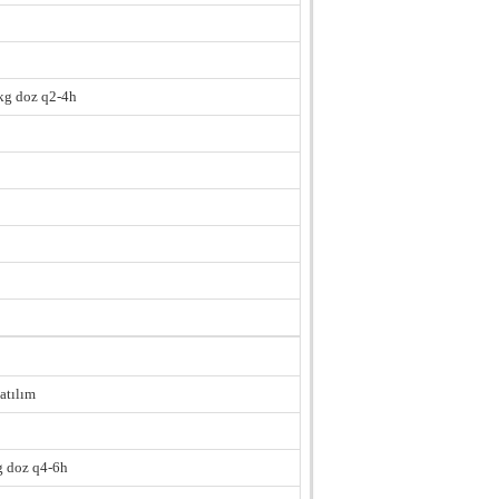
 kg doz q2-4h
 atılım
g doz q4-6h