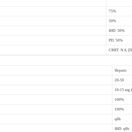
75%
50%
IHD: 50%
PD: 50%
CRRT: N A, [D
Hepatic
20-50
10-15 mg 
100%
100%
q8h
IHD: q8h