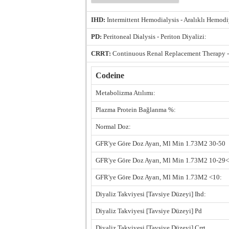
IHD:
Intermittent Hemodialysis - Aralıklı Hemodi
PD:
Peritoneal Dialysis - Periton Diyalizi:
CRRT:
Continuous Renal Replacement Therapy -
Codeine
Metabolizma Atılımı:
Plazma Protein Bağlanma %:
Normal Doz:
GFR'ye Göre Doz Ayarı, Ml Min 1.73M2 30-50
GFR'ye Göre Doz Ayarı, Ml Min 1.73M2 10-29<
GFR'ye Göre Doz Ayarı, Ml Min 1.73M2 <10:
Diyaliz Takviyesi [Tavsiye Düzeyi] Ihd:
Diyaliz Takviyesi [Tavsiye Düzeyi] Pd
Diyaliz Takviyesi [Tavsiye Düzeyi] Crrt