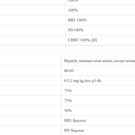
100%
100%
IHD: 100%
PD 100%
CRRT: 100%, [D]
Hepatik, minimal renal atılım, except norm
60-85
0.5-2 mg kg doz q3-4h
75%
75%
50%
IHD: Kaçının
PD: Kaçının