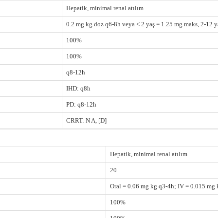
Hepatik, minimal renal atılım
0.2 mg kg doz q6-8h veya < 2 yaş = 1.25 mg maks, 2-12 y
100%
100%
q8-12h
IHD: q8h
PD: q8-12h
CRRT: N A, [D]
Hepatik, minimal renal atılım
20
Oral = 0.06 mg kg q3-4h; IV = 0.015 mg
100%