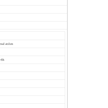
nal atılım
4-6h