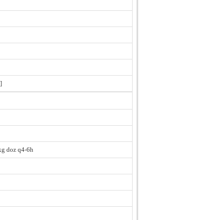
]
kg doz q4-6h