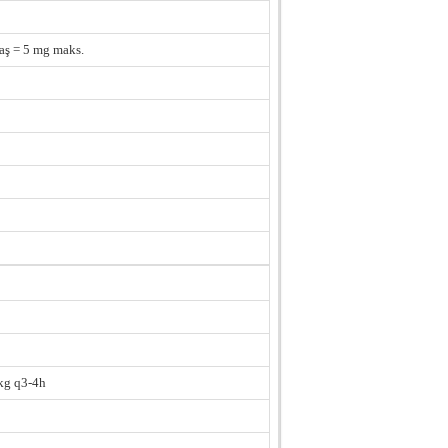
aş = 5 mg maks.
 kg q3-4h