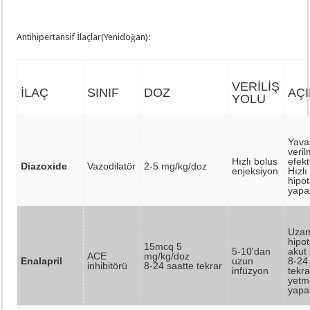
Antihipertansif İlaçlar(Yenidoğan):
VERİLİŞ
İLAÇ
SINIF
DOZ
AÇ
YOLU
Yava
veril
Hızlı bolus
efekt
Diazoxide
Vazodilatör
2-5 mg/kg/doz
enjeksiyon
Hızlı
hipo
yapab
Uza
hipo
15mcq 5
5-10'dan
akut
ACE
mg/kg/doz
Enalapril
uzun
8-24
inhibitörü
8-24 saatte tekrar
infüzyon
tekra
yetme
yapab