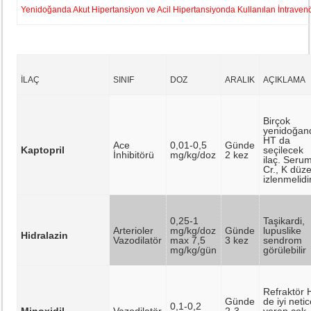
Yenidoğanda Akut Hipertansiyon ve Acil Hipertansiyonda Kullanılan İntraven
İLAÇ
SINIF
DOZ
ARALIK
AÇIKLAMA
Birçok
yenidoğan
HT da
Ace
0,01-0,5
Günde
Kaptopril
seçilecek
İnhibitörü
mg/kg/doz
2 kez
ilaç. Seru
Cr., K düze
izlenmelidir
0,25-1
Taşikardi,
Arterioler
mg/kg/doz
Günde
lupuslike
Hidralazin
Vazodilatör
max 7,5
3 kez
sendrom
mg/kg/gün
görülebilir
Refraktör 
Günde
de iyi neti
0,1-0,2
Minoxidil
Vazodilatör
2-3
veren çok