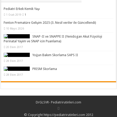
Pediatri Erkek Kemik Yaşı
1 Ocak 2019
1
Fenton Prematüre Gelişim 2025 (3. Nesil veriler ile Güncellendi)
10 Mayıs 2026
SNAP-II ve SNAPPE II (Yenidogan Akut Fizyoloji
Perinatal Yayim ve SNAP icin Puanlama)
20 Ekim 2017
Yoğun Bakım Skorlama SAPS II
28 Ekim 2017
PRISM Skorlama
28 Ekim 2017
DrGLSVR- Pediatrirutinleri.com
© Copyright https://pediatrirutinleri.com 2012