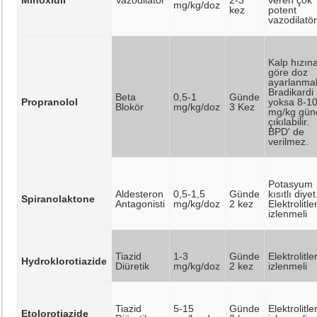
mg/kg/doz
kez
potent
vazodilatö
Kalp hızın
göre doz
ayarlanmal
Bradikardi
Beta
0,5-1
Günde
Propranolol
yoksa 8-1
Blokör
mg/kg/doz
3 Kez
mg/kg gün
çıkılabilir.
BPD' de
verilmez.
Potasyum
Aldesteron
0,5-1,5
Günde
kısıtlı diyet
Spiranolaktone
Antagonisti
mg/kg/doz
2 kez
Elektrolitle
izlenmeli
Tiazid
1-3
Günde
Elektrolitle
Hydroklorotiazide
Diüretik
mg/kg/doz
2 kez
izlenmeli
Tiazid
5-15
Günde
Elektrolitle
Etolorotiazide