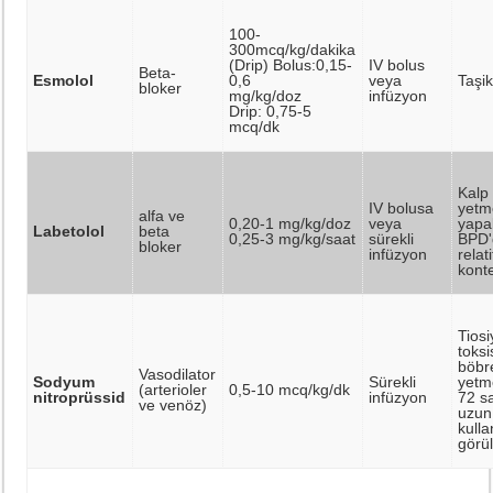
100-
300mcq/kg/dakika
(Drip) Bolus:0,15-
IV bolus
Beta-
Esmolol
0,6
veya
Taşik
bloker
mg/kg/doz
infüzyon
Drip: 0,75-5
mcq/dk
Kalp
IV bolusa
yetme
alfa ve
0,20-1 mg/kg/doz
veya
yapab
Labetolol
beta
0,25-3 mg/kg/saat
sürekli
BPD'
bloker
infüzyon
relati
kont
Tios
toksi
böbr
Vasodilator
Sodyum
Sürekli
yetm
(arterioler
0,5-10 mcq/kg/dk
nitroprüssid
infüzyon
72 s
ve venöz)
uzun
kulla
görül