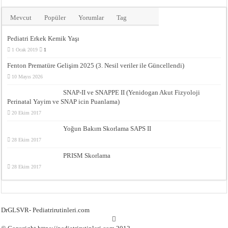
Mevcut
Popüler
Yorumlar
Tag
Pediatri Erkek Kemik Yaşı
1 Ocak 2019
1
Fenton Prematüre Gelişim 2025 (3. Nesil veriler ile Güncellendi)
10 Mayıs 2026
SNAP-II ve SNAPPE II (Yenidogan Akut Fizyoloji
Perinatal Yayim ve SNAP icin Puanlama)
20 Ekim 2017
Yoğun Bakım Skorlama SAPS II
28 Ekim 2017
PRISM Skorlama
28 Ekim 2017
DrGLSVR- Pediatrirutinleri.com