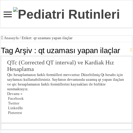
Anasayfa
/
Etiket:
qt uzaması yapan ilaçlar
Tag Arşiv :
qt uzaması yapan ilaçlar
QTc (Corrected QT interval) ve Kardiak Hız
Hesaplama
Qtc hesaplamanın farklı formülleri mevcuttur. Düzeltilmiş Qt hesabı için
sayfamızı kullanabilirsiniz. Sayfanın devamında uzamış qt yapan ilaçları
ve qtc hesaplamanın farklı formüllerini kaynakları ile birlikte
sunmaktayız.
Devamı »
Facebook
Twitter
LinkedIn
Pinterest