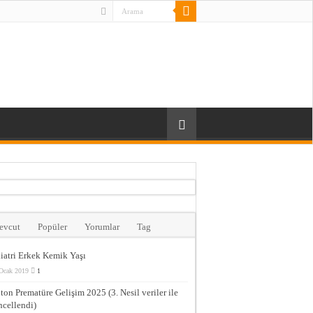
evcut
Popüler
Yorumlar
Tag
iatri Erkek Kemik Yaşı
Ocak 2019
1
ton Prematüre Gelişim 2025 (3. Nesil veriler ile
cellendi)