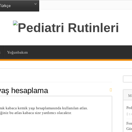
ürkçe
i
Yoğunbakım
yaş hesaplama
M
Ped
larak kabaca kemik yaşı hesaplamasında kullanılan atlas.
iniz bu atlas kabaca size yardımcı olacaktır.
1 
Fen
Gün