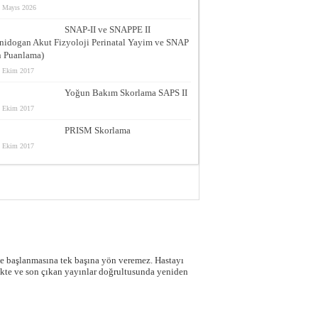
 Mayıs 2026
SNAP-II ve SNAPPE II
nidogan Akut Fizyoloji Perinatal Yayim ve SNAP
n Puanlama)
 Ekim 2017
Yoğun Bakım Skorlama SAPS II
 Ekim 2017
PRISM Skorlama
 Ekim 2017
iye başlanmasına tek başına yön veremez. Hastayı
ekte ve son çıkan yayınlar doğrultusunda yeniden