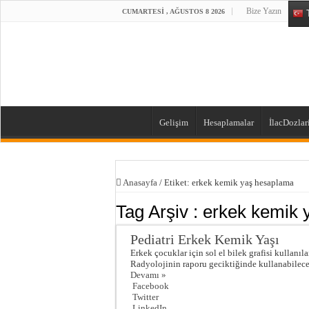
Bize Yazın
CUMARTESI , AĞUSTOS 8 2026
T
Gelişim
Hesaplamalar
İlacDozlar
Anasayfa
/
Etiket:
erkek kemik yaş hesaplama
Tag Arşiv :
erkek kemik 
Pediatri Erkek Kemik Yaşı
Erkek çocuklar için sol el bilek grafisi kullanı
Radyolojinin raporu geciktiğinde kullanabileceğ
Devamı »
Facebook
Twitter
LinkedIn