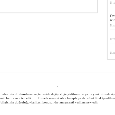
10
(Ye
ici
20
28
28
ir tedavinin durdurulmasına, tedavide değişikliğe gidilmesine ya da yeni bir tedav
ati her zaman önceliklidir Burada mevcut olan hesaplayıcılar sürekli takip edilm
bilgisinin doğruluğu- kalitesi konusunda tam garanti verilmemektedir.