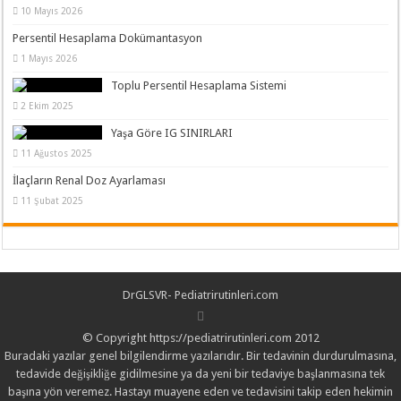
10 Mayıs 2026
Persentil Hesaplama Dokümantasyon
1 Mayıs 2026
Toplu Persentil Hesaplama Sistemi
2 Ekim 2025
Yaşa Göre IG SINIRLARI
11 Ağustos 2025
İlaçların Renal Doz Ayarlaması
11 Şubat 2025
DrGLSVR- Pediatrirutinleri.com
© Copyright https://pediatrirutinleri.com 2012
Buradaki yazılar genel bilgilendirme yazılarıdır. Bir tedavinin durdurulmasına,
tedavide değişikliğe gidilmesine ya da yeni bir tedaviye başlanmasına tek
başına yön veremez. Hastayı muayene eden ve tedavisini takip eden hekimin