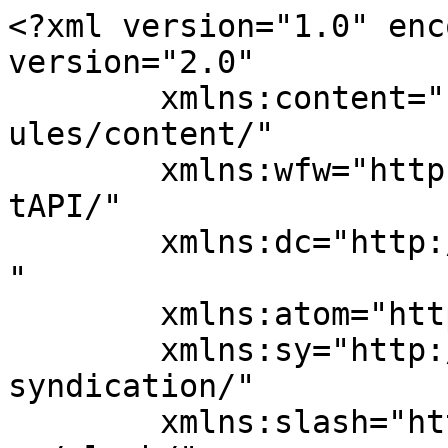
<?xml version="1.0" enc
version="2.0"

	xmlns:content="http://purl.org/rss/1.0/mod
ules/content/"

	xmlns:wfw="http://wellformedweb.org/Commen
tAPI/"

	xmlns:dc="http://purl.org/dc/elements/1.1/
"

	xmlns:atom="http://www.w3.org/2005/Atom"

	xmlns:sy="http://purl.org/rss/1.0/modules/
syndication/"

	xmlns:slash="http://purl.org/rss/1.0/modul