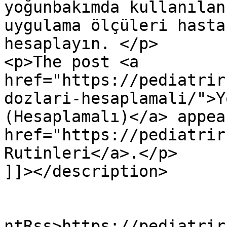
yoğunbakımda kullanılan
uygulama ölçüleri hastan
hesaplayın. </p>

<p>The post <a 
href="https://pediatrir
dozlari-hesaplamali/">Y
(Hesaplamalı)</a> appea
href="https://pediatrir
Rutinleri</a>.</p>

]]></description>

					<wf
ntRss>https://pediatrir