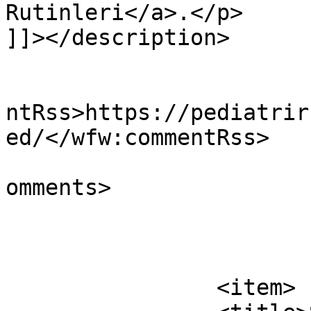
Rutinleri</a>.</p>

]]></description>

					<wf
ntRss>https://pediatrir
ed/</wfw:commentRss>

			<slash:comments>0</slash
omments>

			</item>
		<item>
