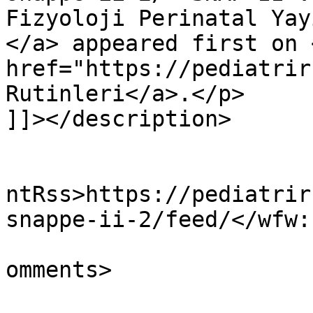
Fizyoloji Perinatal Yay
</a> appeared first on <
href="https://pediatrir
Rutinleri</a>.</p>

]]></description>

					<wf
ntRss>https://pediatrir
snappe-ii-2/feed/</wfw:
			<slash:comments>0</slash
omments>
