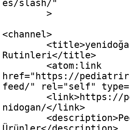
es/slash/"

	>

<channel>

	<title>yenidoğan arşivleri - Pediatri 
Rutinleri</title>

	<atom:link 
href="https://pediatrir
feed/" rel="self" type=
	<link>https://pediatrirutinleri.com/tag/ye
nidogan/</link>

	<description>Pediatrik Yardımcı 
Ürünler</description>
