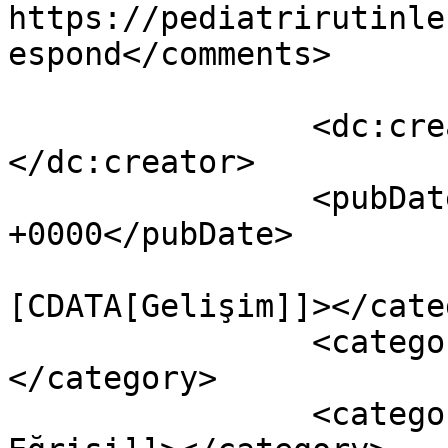
https://pediatrirutinle
espond</comments>

		<dc:creator><![CDATA[DrGulsever]]>
</dc:creator>

		<pubDate>Tue, 01 Nov 2022 12:44:54 
+0000</pubDate>

				<catego
[CDATA[Gelişim]]></cate
		<category><![CDATA[Tüm Yazılar]]>
</category>

		<category><![CDATA[Bhutani 