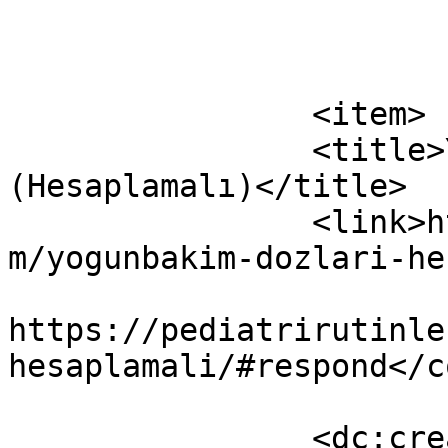
			</item>
		<item>

		<title>Yoğunbakım Dozları 
(Hesaplamalı)</title>

		<link>https://pediatrirutinleri.co
m/yogunbakim-dozlari-he
					<co
https://pediatrirutinle
hesaplamali/#respond</c
		<dc:creator><![CDATA[DrGulsever]]>