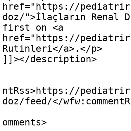
href="https://pediatrir
doz/">İlaçların Renal D
first on <a 
href="https://pediatrir
Rutinleri</a>.</p>

]]></description>

					<wf
ntRss>https://pediatrir
doz/feed/</wfw:commentRs
			<slash:comments>0</slash
omments>
