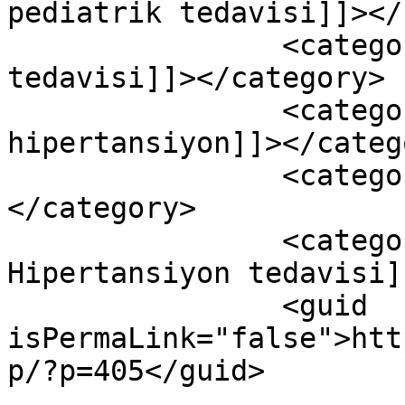
pediatrik tedavisi]]></
		<category><![CDATA[Hipertansiyon 
tedavisi]]></category>

		<category><![CDATA[pediatri 
hipertansiyon]]></catego
		<category><![CDATA[yenidoğan]]>
</category>

		<category><![CDATA[Yenidoğan 
Hipertansiyon tedavisi]
		<guid 
isPermaLink="false">htt
p/?p=405</guid>
