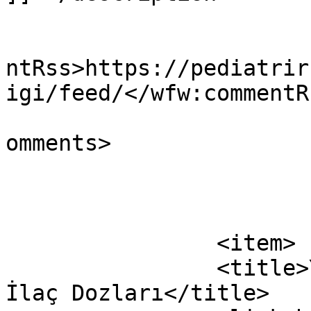
					<wf
ntRss>https://pediatrir
igi/feed/</wfw:commentRs
			<slash:comments>0</slash
omments>

			</item>
		<item>

		<title>Yenidoğan Hipertansiyon 
İlaç Dozları</title>
