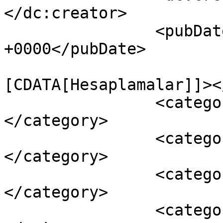
</dc:creator>

		<pubDate>Wed, 09 Aug 2023 11:36:14 
+0000</pubDate>

				<catego
[CDATA[Hesaplamalar]]><
		<category><![CDATA[İlacDozlari]]>
</category>

		<category><![CDATA[Tüm Yazılar]]>
</category>

		<category><![CDATA[Yoğunbakım]]>
</category>

		<category><![CDATA[adrenalin]]>