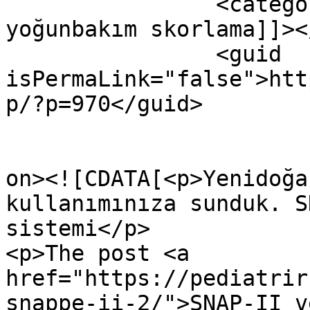
		<category><![CDATA[Yenidoğan 
yoğunbakım skorlama]]><
		<guid 
isPermaLink="false">htt
p/?p=970</guid>

					<de
on><![CDATA[<p>Yenidoğa
kullanımınıza sunduk. S
sistemi</p>

<p>The post <a 
href="https://pediatrir
snappe-ii-2/">SNAP-II v