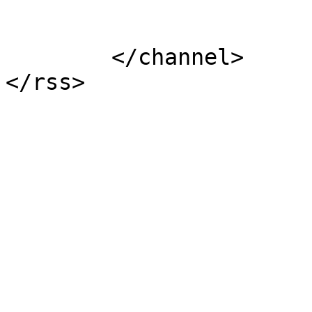
			</item>
	</channel>
