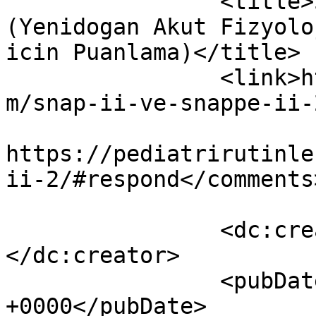
		<title>SNAP-II ve SNAPPE II 
(Yenidogan Akut Fizyolo
icin Puanlama)</title>

		<link>https://pediatrirutinleri.co
m/snap-ii-ve-snappe-ii-
					<co
https://pediatrirutinle
ii-2/#respond</comments>
		<dc:creator><![CDATA[DrGulsever]]>
</dc:creator>

		<pubDate>Fri, 20 Oct 2017 19:17:21 
+0000</pubDate>
