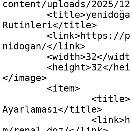
content/uploads/2025/12
	<title>yenidoğan arşivleri - Pediatri 
Rutinleri</title>

	<link>https://pediatrirutinleri.com/tag/ye
nidogan/</link>

	<width>32</width>

	<height>32</height>

</image> 

	<item>

		<title>İlaçların Renal Doz 
Ayarlaması</title>

		<link>https://pediatrirutinleri.co
m/renal-doz/</link>
