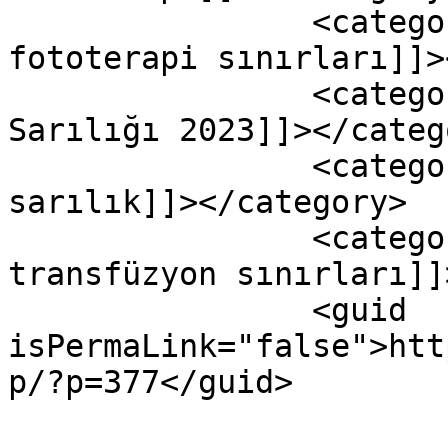
		<category><![CDATA[yenidoğan 
fototerapi sınırları]]>
		<category><![CDATA[Yenidoğan 
Sarılığı 2023]]></catego
		<category><![CDATA[yenidoğan 
sarılık]]></category>

		<category><![CDATA[yenidoğan 
transfüzyon sınırları]]
		<guid 
isPermaLink="false">htt
p/?p=377</guid>
