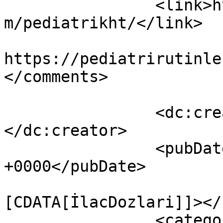
		<link>https://pediatrirutinleri.co
m/pediatrikht/</link>

					<co
https://pediatrirutinle
</comments>

		<dc:creator><![CDATA[DrGulsever]]>
</dc:creator>

		<pubDate>Mon, 04 Nov 2019 15:08:54 
+0000</pubDate>

				<catego
[CDATA[İlacDozlari]]></
		<category><![CDATA[Tüm Yazılar]]>