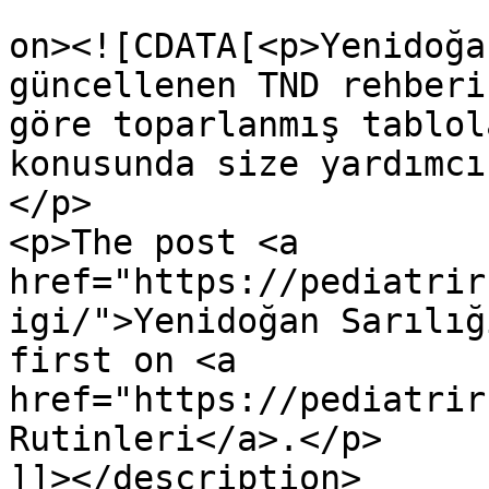
					<de
on><![CDATA[<p>Yenidoğa
güncellenen TND rehberi
göre toparlanmış tablol
konusunda size yardımcı
</p>

<p>The post <a 
href="https://pediatrir
igi/">Yenidoğan Sarılığ
first on <a 
href="https://pediatrir
Rutinleri</a>.</p>

]]></description>
