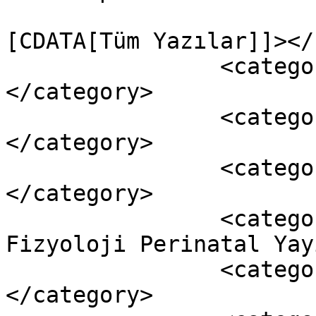
				<catego
[CDATA[Tüm Yazılar]]></
		<category><![CDATA[SNAP]]>
</category>

		<category><![CDATA[SNAP-II]]>
</category>

		<category><![CDATA[SNAPPE]]>
</category>

		<category><![CDATA[Yenidogan Akut 
Fizyoloji Perinatal Yay
		<category><![CDATA[yenidoğan]]>
</category>
