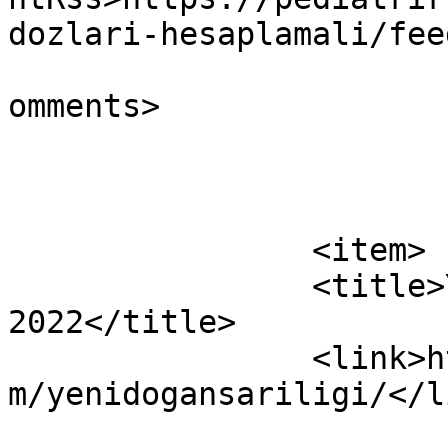
dozlari-hesaplamali/fee
			<slash:comments>0</slash
omments>

			</item>
		<item>

		<title>Yenidoğan Sarılığı Yönetim 
2022</title>

		<link>https://pediatrirutinleri.co
m/yenidogansariligi/</li
					<co