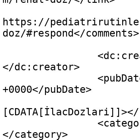
					<co
https://pediatrirutinle
doz/#respond</comments>

		<dc:creator><![CDATA[DrGulsever]]>
</dc:creator>

		<pubDate>Mon, 10 Feb 2025 22:22:15 
+0000</pubDate>

				<catego
[CDATA[İlacDozlari]]></
		<category><![CDATA[Tüm Yazılar]]>
</category>
