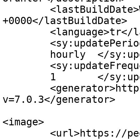
	<lastBuildDate>Wed, 06 Aug 2025 17:04:30 
+0000</lastBuildDate>

	<language>tr</language>

	<sy:updatePeriod>

	hourly	</sy:updatePeriod>

	<sy:updateFrequency>

	1	</sy:updateFrequency>

	<generator>https://wordpress.org/?
v=7.0.3</generator>

<image>

	<url>https://pediatrirutinleri.com/wp-