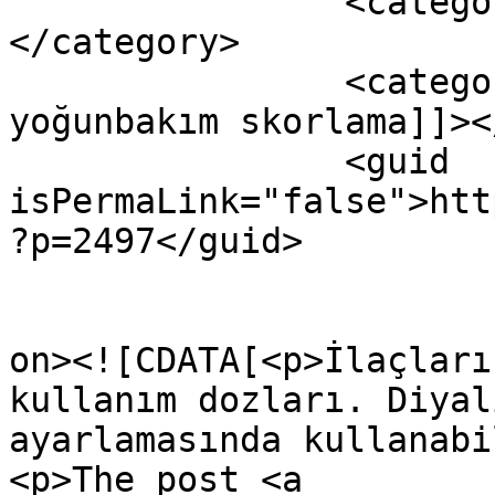
		<category><![CDATA[yenidoğan]]>
</category>

		<category><![CDATA[Yenidoğan 
yoğunbakım skorlama]]><
		<guid 
isPermaLink="false">htt
?p=2497</guid>

					<de
on><![CDATA[<p>İlaçları
kullanım dozları. Diyal
ayarlamasında kullanabi
<p>The post <a 