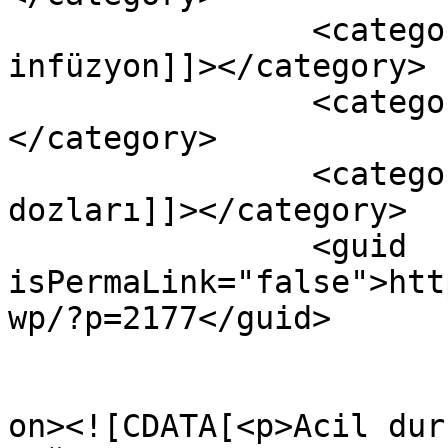
		<category><![CDATA[noradrenalin 
infüzyon]]></category>

		<category><![CDATA[yenidoğan]]>
</category>

		<category><![CDATA[Yoğunbakım ilaç 
dozları]]></category>

		<guid 
isPermaLink="false">htt
wp/?p=2177</guid>

					<de
on><![CDATA[<p>Acil dur