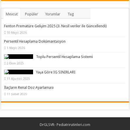
Mevcut
Popüler
Yorumlar
Tag
Fenton Prematüre Gelişim 2025 (3. Nesil veriler ile Güncellendi)
10 Mayıs 2026
Persentil Hesaplama Dokümantasyon
1 Mayıs 2026
Toplu Persentil Hesaplama Sistemi
2 Ekim 2025
Yaşa Göre IG SINIRLARI
11 Ağustos 2025
İlaçların Renal Doz Ayarlaması
11 Şubat 2025
DrGLSVR- Pediatrirutinleri.com